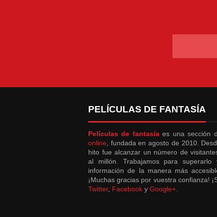
PELÍCULAS DE FANTASÍA
Películas de fantasía
es una sección
online
, fundada en agosto de 2010. Desd
hito fue alcanzar un número de visitant
al millón. Trabajamos para superarlo 
información de la manera más accesibl
¡Muchas gracias por vuestra confianza! 
Twitter
,
Facebook
y
Google+.