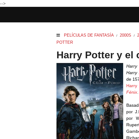
-->
PELÍCULAS DE FANTASÍA
2000S
/
/
POTTER
Harry Potter y el 
Harry
Harry 
de 157
Harry 
Fénix
.
Basad
por J.
por W
Ruper
Gamb
Richa