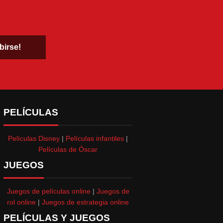
PELÍCULAS
Películas Disney
|
Películas infantiles
|
Películas de Óscar
JUEGOS
Juegos de películas online
|
Juegos de
rol online
|
Juegos de estrategia online
PELÍCULAS Y JUEGOS