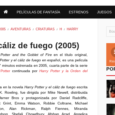
PELÍCULAS DE FANTASÍA
ESTRENOS
JUEGOS
2005
AVENTURAS
CRIATURAS
H
HARRY
/
/
/
/
cáliz de fuego (2005)
 Potter and the Goblet of Fire
en el título original,
Potter y el cáliz de fuego
en español, es una película
Rss
 minutos estrenada en 2005, cuarta parte de la serie
PO
Potter
continuada por
Harry Potter y la Orden del
a en la novela
Harry Potter y el cáliz de fuego
escrita
K. Rowling, fue dirigida por Mike Newell, distribuida
arner Bros y protagonizada por Daniel Radcliffe,
t Grint, Emma Watson, Robbie Coltrane, Michael
on, Alan Rickman, Ralph Fiennes, Miranda
rdson, Shefali Chowdhury, Afshan Azad, Angelica