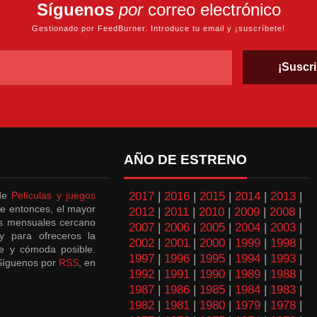
Síguenos
por
correo electrónico
Gestionado por FeedBurner. Introduce tu email y ¡suscríbete!
AÑO DE ESTRENO
 de
Películas y juegos
2017
|
2016
|
2015
|
2014
|
2013
|
e entonces, el mayor
2012
|
2011
|
2010
|
2009
|
2008
|
es mensuales cercano
2007
|
2006
|
2005
|
2004
|
2003
|
y para ofreceros la
2002
|
2001
|
2000
|
1999
|
1998
|
e y cómoda posible.
1997
|
1996
|
1995
|
1994
|
1993
|
¡Síguenos por
RSS
, en
1992
|
1991
|
1990
|
1989
|
1988
|
1987
|
1986
|
1985
|
1984
|
1983
|
1982
|
1981
|
1980
|
1979
|
1978
|