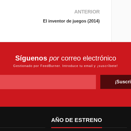
ANTERIOR
El inventor de juegos (2014)
Síguenos
por
correo electrónico
Gestionado por FeedBurner. Introduce tu email y ¡suscríbete!
AÑO DE ESTRENO