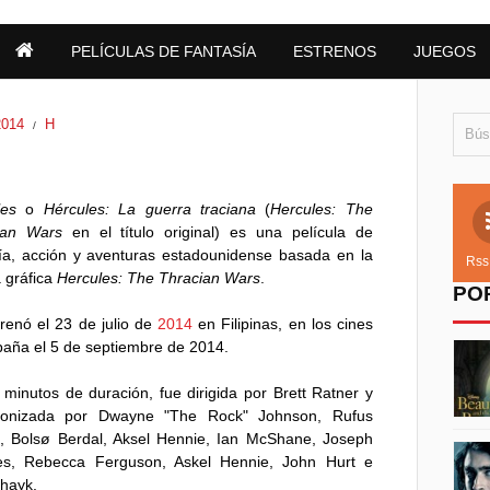
PELÍCULAS DE FANTASÍA
ESTRENOS
JUEGOS
2014
H
/
les
o
Hércules: La guerra traciana
(
Hercules: The
ian Wars
en el título original) es una película de
ía, acción y aventuras estadounidense basada en la
Rss
 gráfica
Hercules: The Thracian Wars
.
PO
renó el 23 de julio de
2014
en Filipinas, en los cines
aña el 5 de septiembre de 2014.
minutos de duración, fue dirigida por Brett Ratner y
gonizada por Dwayne "The Rock" Johnson, Rufus
l, Bolsø Berdal, Aksel Hennie, Ian McShane, Joseph
es, Rebecca Ferguson, Askel Hennie, John Hurt e
Shayk.