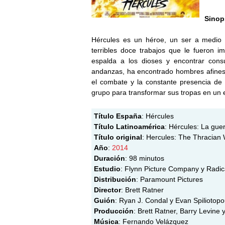
Sinop
Hércules es un héroe, un ser a medio c
terribles doce trabajos que le fueron i
espalda a los dioses y encontrar con
andanzas, ha encontrado hombres afines
el combate y la constante presencia de 
grupo para transformar sus tropas en un ej
Título España
: Hércules
Título Latinoamérica
: Hércules: La guer
Título original
: Hercules: The Thracian
Año
:
2014
Duración
: 98 minutos
Estudio
: Flynn Picture Company y Radic
Distribución
: Paramount Pictures
Director
: Brett Ratner
Guión
: Ryan J. Condal y Evan Spiliotopo
Producción
: Brett Ratner, Barry Levine
Música
: Fernando Velázquez