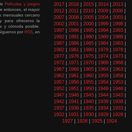
 de
Películas y juegos
2017
|
2016
|
2015
|
2014
|
2013
|
e entonces, el mayor
2012
|
2011
|
2010
|
2009
|
2008
|
es mensuales cercano
2007
|
2006
|
2005
|
2004
|
2003
|
y para ofreceros la
2002
|
2001
|
2000
|
1999
|
1998
|
e y cómoda posible.
1997
|
1996
|
1995
|
1994
|
1993
|
¡Síguenos por
RSS
, en
1992
|
1991
|
1990
|
1989
|
1988
|
1987
|
1986
|
1985
|
1984
|
1983
|
1982
|
1981
|
1980
|
1979
|
1978
|
1977
|
1976
|
1975
|
1974
|
1973
|
1972
|
1971
|
1970
|
1969
|
1968
|
1967
|
1966
|
1965
|
1964
|
1963
|
1962
|
1961
|
1960
|
1959
|
1958
|
1957
|
1956
|
1955
|
1954
|
1953
|
1952
|
1951
|
1950
|
1949
|
1948
|
1947
|
1946
|
1945
|
1944
|
1943
|
1942
|
1941
|
1940
|
1939
|
1938
|
1937
|
1936
|
1935
|
1934
|
1933
|
1932
|
1931
|
1930
|
1929
|
1928
|
1927
|
1926
|
1925
|
1924