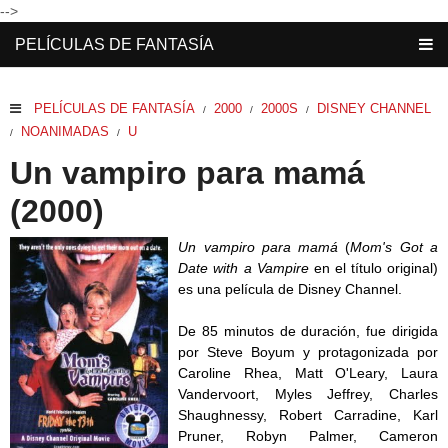
-->
PELÍCULAS DE FANTASÍA
PELÍCULAS DE FANTASÍA
2000
2000S
DISNEY CHANNEL
/
/
/
NOANIMADAS
U
/
/
Un vampiro para mamá
(2000)
Un vampiro para mamá
(
Mom's Got a
Date with a Vampire
en el título original)
es una película de Disney Channel.
De 85 minutos de duración, fue dirigida
por Steve Boyum y protagonizada por
Caroline Rhea, Matt O'Leary, Laura
Vandervoort, Myles Jeffrey, Charles
Shaughnessy, Robert Carradine, Karl
Pruner, Robyn Palmer, Cameron