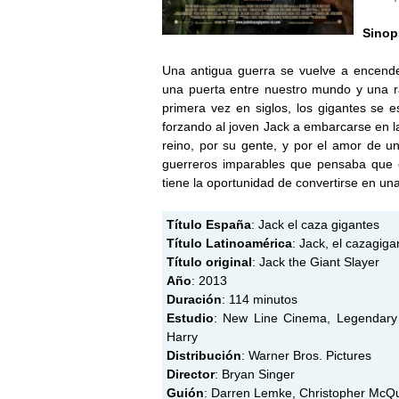
Sinop
Una antigua guerra se vuelve a encende
una puerta entre nuestro mundo y una ra
primera vez en siglos, los gigantes se e
forzando al joven Jack a embarcarse en l
reino, por su gente, y por el amor de un
guerreros imparables que pensaba que e
tiene la oportunidad de convertirse en un
Título España
: Jack el caza gigantes
Título Latinoamérica
: Jack, el cazagiga
Título original
: Jack the Giant Slayer
Año
: 2013
Duración
: 114 minutos
Estudio
: New Line Cinema, Legendary P
Harry
Distribución
: Warner Bros. Pictures
Director
: Bryan Singer
Guión
: Darren Lemke, Christopher McQu