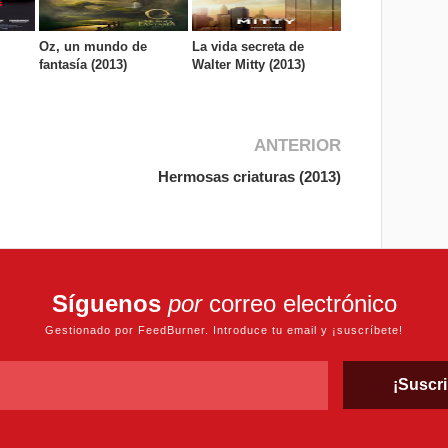
Oz, un mundo de
La vida secreta de
fantasía (2013)
Walter Mitty (2013)
ANTERIOR
Hermosas criaturas (2013)
Síguenos
por
correo electrónico
Gestionado por FeedBurner. Introduce tu email y ¡suscríbete!