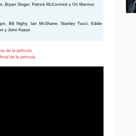
in, Bryan Singer, Patrick McCormick y Ori Marmur
or, Bill Nighy, Ian McShane, Stanley Tucci, Eddie
n y John Kassir
os de la película
icial de la película