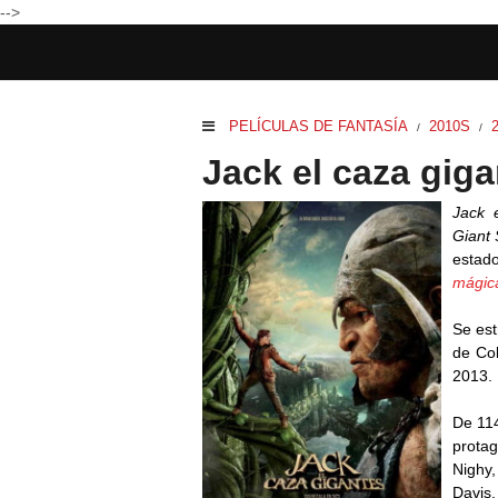
-->
PELÍCULAS DE FANTASÍA
2010S
/
/
Jack el caza giga
Jack 
Giant 
estad
mágic
Se est
de Co
2013.
De 114
prota
Nighy,
Davis,