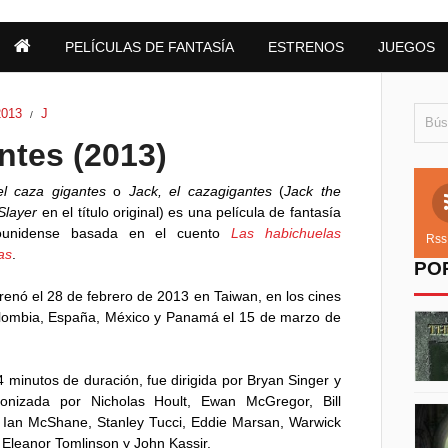
PELÍCULAS DE FANTASÍA
ESTRENOS
JUEGOS
2013
J
/
ntes (2013)
el caza gigantes
o
Jack, el cazagigantes
(
Jack the
Slayer
en el título original) es una película de fantasía
ounidense basada en el cuento
Las habichuelas
Rss
as
.
PO
renó el 28 de febrero de 2013 en Taiwan, en los cines
lombia, España, México y Panamá el 15 de marzo de
 minutos de duración, fue dirigida por Bryan Singer y
gonizada por Nicholas Hoult, Ewan McGregor, Bill
 Ian McShane, Stanley Tucci, Eddie Marsan, Warwick
 Eleanor Tomlinson y John Kassir.