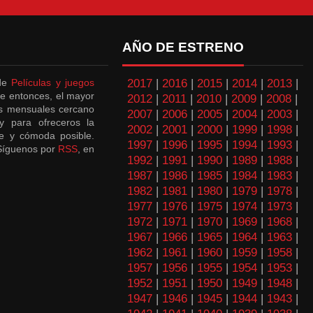
AÑO DE ESTRENO
 de
Películas y juegos
2017
|
2016
|
2015
|
2014
|
2013
|
e entonces, el mayor
2012
|
2011
|
2010
|
2009
|
2008
|
es mensuales cercano
2007
|
2006
|
2005
|
2004
|
2003
|
y para ofreceros la
2002
|
2001
|
2000
|
1999
|
1998
|
e y cómoda posible.
1997
|
1996
|
1995
|
1994
|
1993
|
¡Síguenos por
RSS
, en
1992
|
1991
|
1990
|
1989
|
1988
|
1987
|
1986
|
1985
|
1984
|
1983
|
1982
|
1981
|
1980
|
1979
|
1978
|
1977
|
1976
|
1975
|
1974
|
1973
|
1972
|
1971
|
1970
|
1969
|
1968
|
1967
|
1966
|
1965
|
1964
|
1963
|
1962
|
1961
|
1960
|
1959
|
1958
|
1957
|
1956
|
1955
|
1954
|
1953
|
1952
|
1951
|
1950
|
1949
|
1948
|
1947
|
1946
|
1945
|
1944
|
1943
|