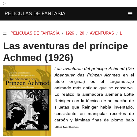
-->
PELÍCULAS DE FANTASÍA
PELÍCULAS DE FANTASÍA
1926
20
AVENTURAS
L
/
/
/
/
Las aventuras del príncipe
Achmed (1926)
Las aventuras del príncipe Achmed
(
Die
Abenteuer des Prinzen Achmed
en el
título original) es el largometraje
animado más antiguo que se conserva.
Lo realizó la animadora alemana Lotte
Reiniger con la técnica de animación de
siluetas que Reiniger había inventado,
consistente en manipular recortes de
carbón y láminas finas de plomo bajo
una cámara.