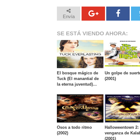
Envía
SE ESTÁ VIENDO AHORA:
El bosque mágico de
Un golpe de suert
Tuck (El manantial de
(2001)
la eterna juventud)
(2002)
Osos a todo ritmo
Halloweentown 2:
(2002)
venganza de Kala
(2001)