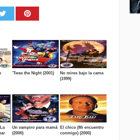
e
'Twas the Night (2001)
No mires bajo la cama
(1999)
 La
Un vampiro para mamá
El chico (Mi encuentro
bar
(2000)
conmigo) (2000)