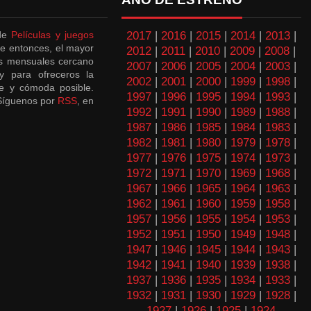
 de
Películas y juegos
2017
|
2016
|
2015
|
2014
|
2013
|
e entonces, el mayor
2012
|
2011
|
2010
|
2009
|
2008
|
es mensuales cercano
2007
|
2006
|
2005
|
2004
|
2003
|
y para ofreceros la
2002
|
2001
|
2000
|
1999
|
1998
|
e y cómoda posible.
1997
|
1996
|
1995
|
1994
|
1993
|
¡Síguenos por
RSS
, en
1992
|
1991
|
1990
|
1989
|
1988
|
1987
|
1986
|
1985
|
1984
|
1983
|
1982
|
1981
|
1980
|
1979
|
1978
|
1977
|
1976
|
1975
|
1974
|
1973
|
1972
|
1971
|
1970
|
1969
|
1968
|
1967
|
1966
|
1965
|
1964
|
1963
|
1962
|
1961
|
1960
|
1959
|
1958
|
1957
|
1956
|
1955
|
1954
|
1953
|
1952
|
1951
|
1950
|
1949
|
1948
|
1947
|
1946
|
1945
|
1944
|
1943
|
1942
|
1941
|
1940
|
1939
|
1938
|
1937
|
1936
|
1935
|
1934
|
1933
|
1932
|
1931
|
1930
|
1929
|
1928
|
1927
|
1926
|
1925
|
1924