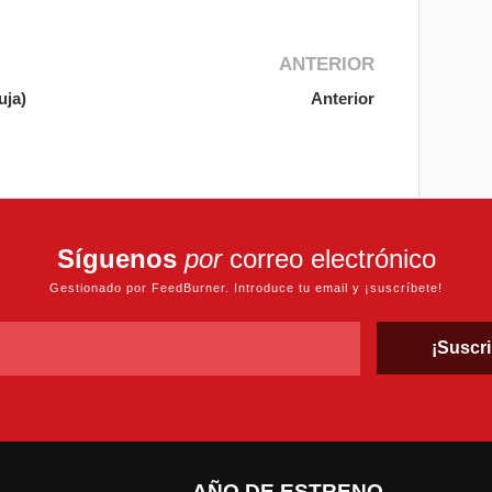
ANTERIOR
uja)
Anterior
Síguenos
por
correo electrónico
Gestionado por FeedBurner. Introduce tu email y ¡suscríbete!
AÑO DE ESTRENO