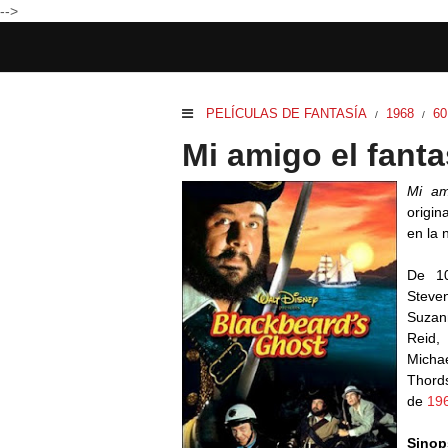
-->
PELÍCULAS DE FANTASÍA
1968
60
/
/
Mi amigo el fant
Mi am
origin
en la 
De 10
Steven
Suzan
Reid,
Micha
Thords
de
19
Sinop