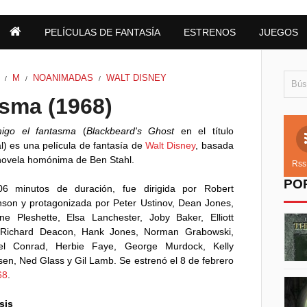
PELÍCULAS DE FANTASÍA
ESTRENOS
JUEGOS
M
NOANIMADAS
WALT DISNEY
/
/
/
asma (1968)
igo el fantasma
(
Blackbeard's Ghost
en el título
al) es una película de fantasía de
Walt Disney
, basada
novela homónima de Ben Stahl.
Rss
PO
6 minutos de duración, fue dirigida por Robert
son y protagonizada por Peter Ustinov, Dean Jones,
ne Pleshette, Elsa Lanchester, Joby Baker, Elliott
 Richard Deacon, Hank Jones, Norman Grabowski,
el Conrad, Herbie Faye, George Murdock, Kelly
en, Ned Glass y Gil Lamb. Se estrenó el 8 de febrero
68
.
sis